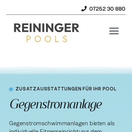
Skip
07252 30 880
to
content
Togg
Navi
STARTSEITE
PROJEKTE
ZUBEHÖR
ZUSATZAUSSTATTUNGEN FÜR IHR POOL
SERVICE
Gegenstromanlage
ÜBER UNS
Gegenstromschwimmanlagen bieten als
individuelle Fitnesseinrichtung dem